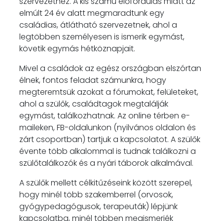
szervezethez. A kis számú előfordulás miatt az
elmúlt 24 év alatt megmaradtunk egy
családias, átlátható szervezetnek, ahol a
legtöbben személyesen is ismerik egymást,
követik egymás hétköznapjait.
Mivel a családok az egész országban elszórtan
élnek, fontos feladat számunkra, hogy
megteremtsük azokat a fórumokat, felületeket,
ahol a szülők, családtagok megtalálják
egymást, találkozhatnak. Az online térben e-
maileken, FB-oldalunkon (nyilvános oldalon és
zárt csoportban) tartjuk a kapcsolatot. A szülők
évente több alkalommal is tudnak találkozni a
szülőtalálkozók és a nyári táborok alkalmával.
A szülők mellett célkitűzéseink között szerepel,
hogy minél több szakemberrel (orvosok,
gyógypedagógusok, terapeuták) lépjünk
kapcsolatba, minél többen megismerjék