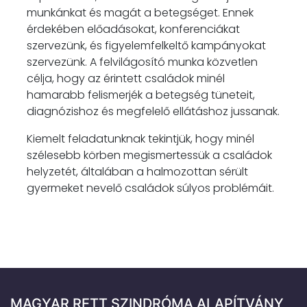
munkánkat és magát a betegséget. Ennek
érdekében előadásokat, konferenciákat
szervezünk, és figyelemfelkeltő kampányokat
szervezünk. A felvilágosító munka közvetlen
célja, hogy az érintett családok minél
hamarabb felismerjék a betegség tüneteit,
diagnózishoz és megfelelő ellátáshoz jussanak.
Kiemelt feladatunknak tekintjük, hogy minél
szélesebb körben megismertessük a családok
helyzetét, általában a halmozottan sérült
gyermeket nevelő családok súlyos problémáit.
MAGYAR RETT SZINDRÓMA ALAPÍTVÁNY