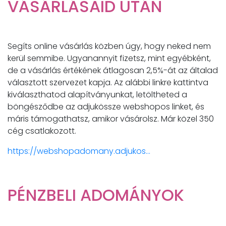
VÁSÁRLÁSAID UTÁN
Segíts online vásárlás közben úgy, hogy neked nem
kerül semmibe. Ugyanannyit fizetsz, mint egyébként,
de a vásárlás értékének átlagosan 2,5%-át az általad
választott szervezet kapja. Az alábbi linkre kattintva
kiválaszthatod alapítványunkat, letöltheted a
böngésződbe az adjukössze webshopos linket, és
máris támogathatsz, amikor vásárolsz. Már közel 350
cég csatlakozott.
https://webshopadomany.adjukos...
PÉNZBELI ADOMÁNYOK