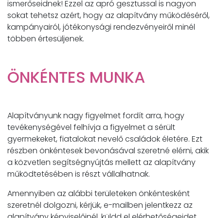
ismerőseidnek! Ezzel az apró gesztussal is nagyon
sokat tehetsz azért, hogy az alapítvány működéséről,
kampányairól, jótékonysági rendezvényeiről minél
többen értesüljenek.
ÖNKÉNTES MUNKA
Alapítványunk nagy figyelmet fordít arra, hogy
tevékenységével felhívja a figyelmet a sérült
gyermekeket, fiatalokat nevelő családok életére. Ezt
részben önkéntesek bevonásával szeretné elérni, akik
a közvetlen segítségnyújtás mellett az alapítvány
működtetésében is részt vállalhatnak.
Amennyiben az alábbi területeken önkéntesként
szeretnél dolgozni, kérjük, e-mailben jelentkezz az
alapítvány képviselőinél, küldd el elérhetőségeidet