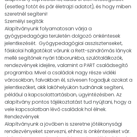
(esetleg fotót és pár életrajzi adatot), és hogy miben
szeretnél segíteni!
Személyi segítők
Alapítványunk folyamatosan várja a
gyógypedagógia területén dolgozó önkéntesek
jelentkezését. Gyógypedagógiai asszisztenseket,
főiskolai hallgatókat várunk a Rett-szindrómás lányok
mellé segítőnek nyári táborunkba, szülőtalálkozók,
rendezvények idejére, valamint a PART családsegítő
programba. Mivel a családok nagy része vidéki
városokban, falvakban él, szívesen fogadjuk azokat a
jelentkezőket, akik lakóhelyükön tudnának segíteni,
például a kapcsolattartásban, ügyintézésben. Az
alapítvány pontos tájékoztatást tud nyújtani, hogy a
vele kapcsolatban lévő családok hol élnek.
Rendezvények
Alapítványunk a jövőben is szeretne jótékonysági
rendezvényeket szervezni, ehhez is önkénteseket vár.