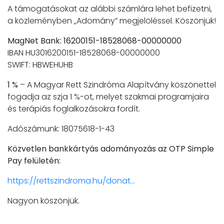
A támogatásokat az alábbi számlára lehet befizetni,
a közleményben „Adomány” megjelöléssel. Köszönjük!
MagNet Bank: 16200151-18528068-00000000
IBAN HU3016200151-18528068-00000000
SWIFT: HBWEHUHB
1 %
– A Magyar Rett Szindróma Alapítvány köszönettel
fogadja az szja 1 %-ot, melyet szakmai programjaira
és terápiás foglalkozásokra fordít.
Adószámunk: 18075618-1-43
Közvetlen bankkártyás adományozás az OTP Simple
Pay felületén:
https://rettszindroma.hu/donat...
Nagyon köszönjük.