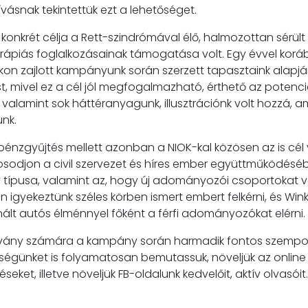
ívásnak tekintettük ezt a lehetőséget.
 konkrét célja a Rett-szindrómával élő, halmozottan sérült
ápiás foglalkozásainak támogatása volt. Egy évvel korább
on zajlott kampányunk során szerzett tapasztaink alapján
st, mivel ez a cél jól megfogalmazható, érthető az poten
valamint sok háttéranyagunk, illusztrációnk volt hozzá, 
nk.
 pénzgyűjtés mellett azonban a NIOK-kal közösen az is cél 
odjon a civil szervezet és híres ember együttműködés
típusa, valamint az, hogy új adományozói csoportokat v
 igyekeztünk széles körben ismert embert felkérni, és Win
ínált autós élménnyel főként a férfi adományozókat elérni.
tvány számára a kampány során harmadik fontos szempon
égünket is folyamatosan bemutassuk, növeljük az online 
seket, illetve növeljük FB-oldalunk kedvelőit, aktív olvasóit.