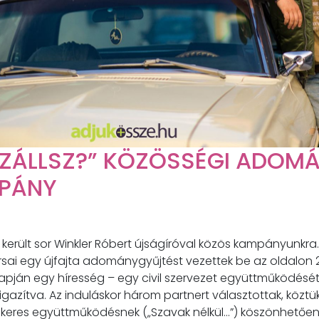
SZÁLLSZ?” KÖZÖSSÉGI ADOM
PÁNY
került sor Winkler Róbert újságíróval közös kampányunkra.
ai egy újfajta adománygyűjtést vezettek be az oldalon 20
apján egy híresség – egy civil szervezet együttműködésé
igazítva. Az induláskor három partnert választottak, közt
ikeres együttműködésnek („Szavak nélkül...”) köszönhetően