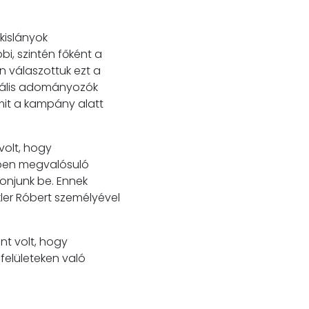
 kislányok
i, szintén főként a
 válaszottuk ezt a
ciális adományozók
amit a kampány alatt
volt, hogy
ében megvalósuló
onjunk be. Ennek
kler Róbert személyével
t volt, hogy
felületeken való