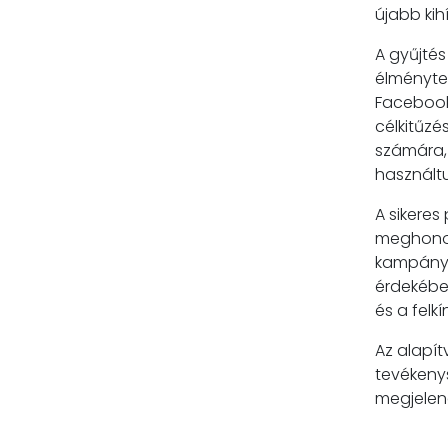
újabb kih
A gyűjtés
élményter
Facebook
célkitűzé
számára, 
használtu
A sikeres
meghonos
kampány 
érdekében
és a felk
Az alapí
tevékenys
megjelené