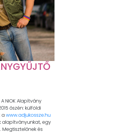
ÁNYGYŰJTŐ
 A NIOK Alapítvány
15 őszén: külföldi
t a
www.adjukossze.hu
ük alapítványunkat, egy
. Megtisztelőnek és