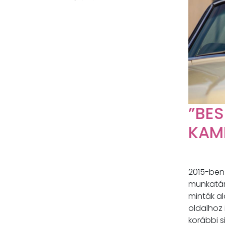
”BE
KAM
2015-ben 
munkatárs
minták al
oldalhoz 
korábbi s