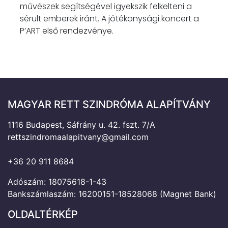
művészek segítségével igyekszik felkelteni a
sérült emberek iránt. A jótékonysági koncert a
P’ART első rendezvénye.
MAGYAR RETT SZINDRÓMA ALAPÍTVÁNY
1116 Budapest, Sáfrány u. 42. fszt. 7/A
rettszindromaalapitvany@gmail.com
+36 20 911 8684
Adószám: 18075618-1-43
Bankszámlaszám: 16200151-18528068 (Magnet Bank)
OLDALTÉRKÉP