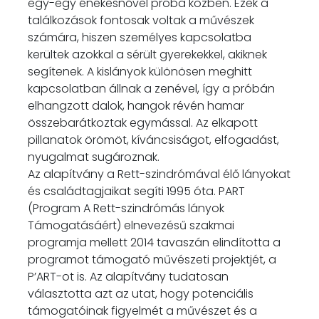
egy-egy énekesnővel próba közben. Ezek a
találkozások fontosak voltak a művészek
számára, hiszen személyes kapcsolatba
kerültek azokkal a sérült gyerekekkel, akiknek
segítenek. A kislányok különösen meghitt
kapcsolatban állnak a zenével, így a próbán
elhangzott dalok, hangok révén hamar
összebarátkoztak egymással. Az elkapott
pillanatok örömöt, kíváncsiságot, elfogadást,
nyugalmat sugároznak.
Az alapítvány a Rett-szindrómával élő lányokat
és családtagjaikat segíti 1995 óta. PART
(Program A Rett-szindrómás lányok
Támogatásáért) elnevezésű szakmai
programja mellett 2014 tavaszán elindította a
programot támogató művészeti projektjét, a
P’ART-ot is. Az alapítvány tudatosan
választotta azt az utat, hogy potenciális
támogatóinak figyelmét a művészet és a