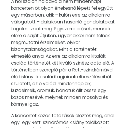
A női szálon haladva a nem mindennapi
koncerten öt olyan énekesnő lépett fel együtt
egy műsorban, akik – külön erre az alkalomra
válogatott – dalaikban hasonló gondolatokat
fogalmaznak meg. Egyszerre erősek, mennek
előre a saját útjukon, ugyanakkor nem félnek
megmutatni érzelmeiket, olykor
bizonytalanságaikat. Mint a történetét
elmesélő anya. Az erre az alkalomra kitalált
család történetét két kiváló színész adta elő. A
történetben szereplő pár a Rett-szindrómával
élő kislányok családtagjainak elbeszéléseiből
született, az ő valódi mindennapjaik,
küzdelmeik, örömük, bánatuk állt össze egy
közös mesévé, melynek minden mosolya és
könnye igaz.
A koncertet közös fotózások előzték meg, ahol
egy-egy Rett-szindrómás kislány találkozott