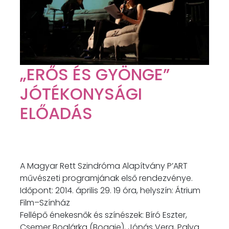
„ERŐS ÉS GYÖNGE”
JÓTÉKONYSÁGI
ELŐADÁS
A Magyar Rett Szindróma Alapítvány P’ART
művészeti programjának első rendezvénye.
Időpont: 2014. április 29. 19 óra, helyszín: Átrium
Film–Színház
Fellépő énekesnők és színészek: Bíró Eszter,
Csemer Boglárka (Boggie), Jónás Vera, Palya