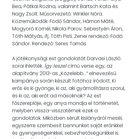
Bea, Pátkai Rozina, valamint Bartsch Kata és
Nagy Zsolt. Műsorvezető: Winkler Nóra.
Közreműködők: Födő Sándor, Hámori Máté,
Mogyoró Kornél, Nikola Parov, Sebestyén Áron,
Tóth Mátyás, ifj. Tóth Pisti. Zenei rendező: Födő
Sándor. Rendező: Seres Tamás
A jótékonysági est gondolatát Darvasi László
sorai ihlették.
Így leszel
című verse egy, az
alapítvány 2013-as „Közelebb…” elnevezésű
kampánya során készült fotóhoz íródott. Ki
erős és ki gyönge, ki az, aki gyámolításra szorul,
és ki az, aki erőt ad másoknak? Az est
főszereplője, egy anya mondja el történetét,
melyben vissza-visszatérnek ezek a
gondolatok. Miközben sérült kislányáról mesél,
egyszerre szembesít bennünket saját erőnkkel
és gyengeségeinkkel, sebezhetőségünkkel is.