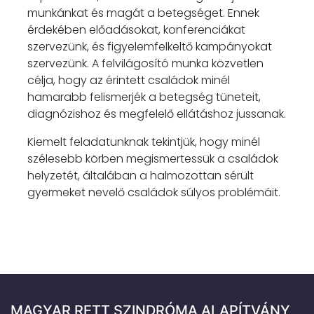
munkánkat és magát a betegséget. Ennek
érdekében előadásokat, konferenciákat
szervezünk, és figyelemfelkeltő kampányokat
szervezünk. A felvilágosító munka közvetlen
célja, hogy az érintett családok minél
hamarabb felismerjék a betegség tüneteit,
diagnózishoz és megfelelő ellátáshoz jussanak.
Kiemelt feladatunknak tekintjük, hogy minél
szélesebb körben megismertessük a családok
helyzetét, általában a halmozottan sérült
gyermeket nevelő családok súlyos problémáit.
MAGYAR RETT SZINDRÓMA ALAPÍTVÁNY