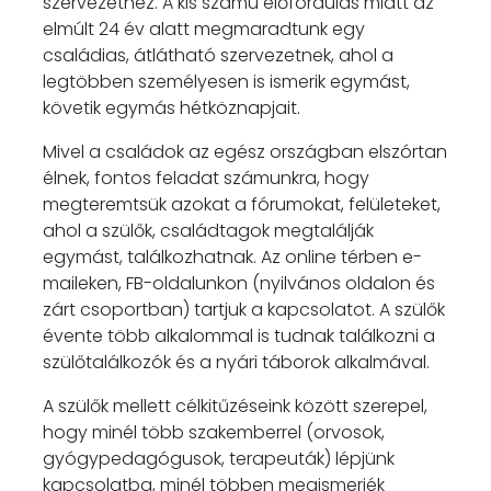
szervezethez. A kis számú előfordulás miatt az
elmúlt 24 év alatt megmaradtunk egy
családias, átlátható szervezetnek, ahol a
legtöbben személyesen is ismerik egymást,
követik egymás hétköznapjait.
Mivel a családok az egész országban elszórtan
élnek, fontos feladat számunkra, hogy
megteremtsük azokat a fórumokat, felületeket,
ahol a szülők, családtagok megtalálják
egymást, találkozhatnak. Az online térben e-
maileken, FB-oldalunkon (nyilvános oldalon és
zárt csoportban) tartjuk a kapcsolatot. A szülők
évente több alkalommal is tudnak találkozni a
szülőtalálkozók és a nyári táborok alkalmával.
A szülők mellett célkitűzéseink között szerepel,
hogy minél több szakemberrel (orvosok,
gyógypedagógusok, terapeuták) lépjünk
kapcsolatba, minél többen megismerjék