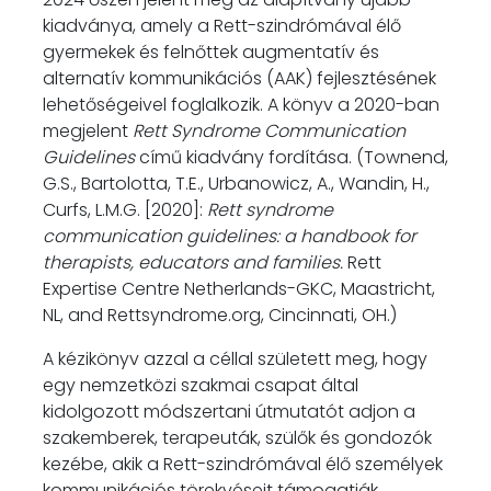
kiadványa, amely a Rett-szindrómával élő
gyermekek és felnőttek augmentatív és
alternatív kommunikációs (AAK) fejlesztésének
lehetőségeivel foglalkozik. A könyv a 2020-ban
megjelent
Rett Syndrome Communication
Guidelines
című kiadvány fordítása. (Townend,
G.S., Bartolotta, T.E., Urbanowicz, A., Wandin, H.,
Curfs, L.M.G. [2020]:
Rett syndrome
communication guidelines: a handbook for
therapists, educators and families.
Rett
Expertise Centre Netherlands-GKC, Maastricht,
NL, and Rettsyndrome.org, Cincinnati, OH.)
A kézikönyv azzal a céllal született meg, hogy
egy nemzetközi szakmai csapat által
kidolgozott módszertani útmutatót adjon a
szakemberek, terapeuták, szülők és gondozók
kezébe, akik a Rett-szindrómával élő személyek
kommunikációs törekvéseit támogatják.