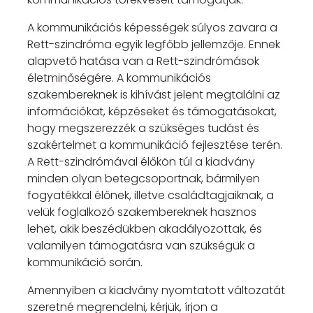
A kommunikációs képességek súlyos zavara a
Rett-szindróma egyik legfőbb jellemzője. Ennek
alapvető hatása van a Rett-szindrómások
életminőségére. A kommunikációs
szakembereknek is kihívást jelent megtalálni az
információkat, képzéseket és támogatásokat,
hogy megszerezzék a szükséges tudást és
szakértelmet a kommunikáció fejlesztése terén.
A Rett-szindrómával élőkön túl a kiadvány
minden olyan betegcsoportnak, bármilyen
fogyatékkal élőnek, illetve családtagjaiknak, a
velük foglalkozó szakembereknek hasznos
lehet, akik beszédükben akadályozottak, és
valamilyen támogatásra van szükségük a
kommunikáció során.
Amennyiben a kiadvány nyomtatott változatát
szeretné megrendelni, kérjük, írjon a