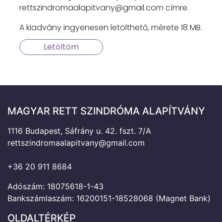
rettszindromaalapitvany@gmail.com címre.
A kiadvány ingyenesen letölthető, mérete 18 MB.
Letöltöm
MAGYAR RETT SZINDRÓMA ALAPÍTVÁNY
1116 Budapest, Sáfrány u. 42. fszt. 7/A
rettszindromaalapitvany@gmail.com
+36 20 911 8684
Adószám: 18075618-1-43
Bankszámlaszám: 16200151-18528068 (Magnet Bank)
OLDALTÉRKÉP