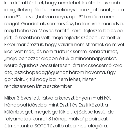
kora körül tűnt fel, hogy nem lehet lekötni hosszabb
ideig, illetve például mesekönyv lapozgatásnál „hol a
maci?”, illetve „hol van anya, apa?” kérdésre nem
reagál. Gondoltuk, semmi vész, ha le is van maradva,
majd behozza. 2 éves korától korai fejlesztő bölcsibe
járt, jó kezekben volt, majd fejlődik szépen... reméltük.
Ekkor már éreztük, hogy valami nem stimmel, de mivel
kicsi volt még, és nem tudtunk semmi konkrétumot,
„majd behozza” alapon éltük a mindennapjainkat.
Neurológushoz becsületesen jártunk csecsemő kora
óta, pszichopedagógushoz három havonta, úgy
gondoltuk, túl nagy baj nem lehet, hiszen
rendszeresen látja szakember.
Mikor 3 éves lett, látva a keresztlányom – aki két
hónappal idősebb, mint Eszti) és Eszti között a
különbséget, megelégeltük a „fejlődése lassú, de
folyamatos, konroll 3 hónap múlva” papírokat,
átmentünk a SOTE Tűzoltó utcai neurológiára.