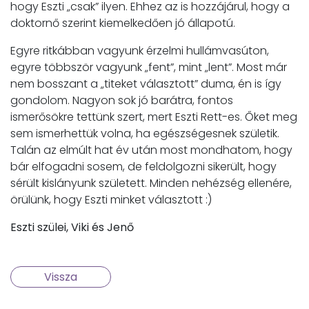
hogy Eszti „csak” ilyen. Ehhez az is hozzájárul, hogy a
doktornő szerint kiemelkedően jó állapotú.
Egyre ritkábban vagyunk érzelmi hullámvasúton,
egyre többször vagyunk „fent”, mint „lent”. Most már
nem bosszant a „titeket választott” duma, én is így
gondolom. Nagyon sok jó barátra, fontos
ismerősökre tettünk szert, mert Eszti Rett-es. Őket meg
sem ismerhettük volna, ha egészségesnek születik.
Talán az elmúlt hat év után most mondhatom, hogy
bár elfogadni sosem, de feldolgozni sikerült, hogy
sérült kislányunk született. Minden nehézség ellenére,
örülünk, hogy Eszti minket választott :)
Eszti szülei, Viki és Jenő
Vissza