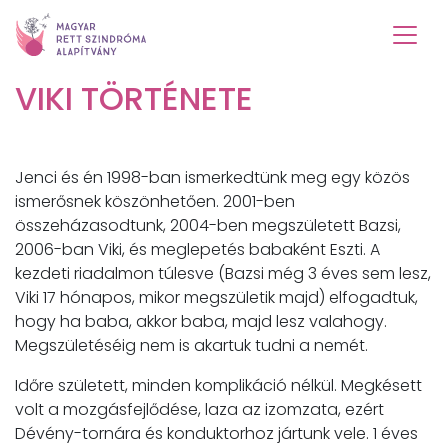
VIKI TÖRTÉNETE
Jenci és én 1998-ban ismerkedtünk meg egy közös
ismerősnek köszönhetően. 2001-ben
összeházasodtunk, 2004-ben megszületett Bazsi,
2006-ban Viki, és meglepetés babaként Eszti. A
kezdeti riadalmon túlesve (Bazsi még 3 éves sem lesz,
Viki 17 hónapos, mikor megszületik majd) elfogadtuk,
hogy ha baba, akkor baba, majd lesz valahogy.
Megszületéséig nem is akartuk tudni a nemét.
Időre született, minden komplikáció nélkül. Megkésett
volt a mozgásfejlődése, laza az izomzata, ezért
Dévény-tornára és konduktorhoz jártunk vele. 1 éves