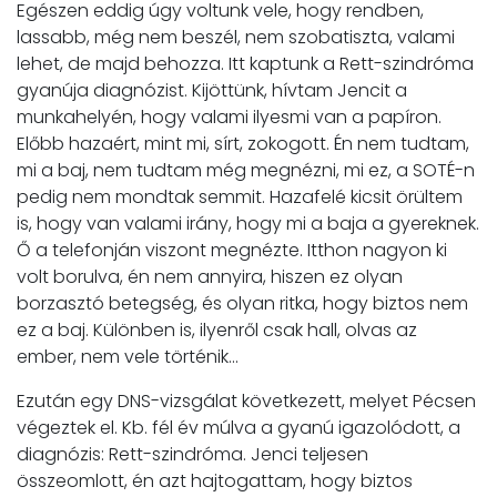
Egészen eddig úgy voltunk vele, hogy rendben,
lassabb, még nem beszél, nem szobatiszta, valami
lehet, de majd behozza. Itt kaptunk a Rett-szindróma
gyanúja diagnózist. Kijöttünk, hívtam Jencit a
munkahelyén, hogy valami ilyesmi van a papíron.
Előbb hazaért, mint mi, sírt, zokogott. Én nem tudtam,
mi a baj, nem tudtam még megnézni, mi ez, a SOTÉ-n
pedig nem mondtak semmit. Hazafelé kicsit örültem
is, hogy van valami irány, hogy mi a baja a gyereknek.
Ő a telefonján viszont megnézte. Itthon nagyon ki
volt borulva, én nem annyira, hiszen ez olyan
borzasztó betegség, és olyan ritka, hogy biztos nem
ez a baj. Különben is, ilyenről csak hall, olvas az
ember, nem vele történik...
Ezután egy DNS-vizsgálat következett, melyet Pécsen
végeztek el. Kb. fél év múlva a gyanú igazolódott, a
diagnózis: Rett-szindróma. Jenci teljesen
összeomlott, én azt hajtogattam, hogy biztos