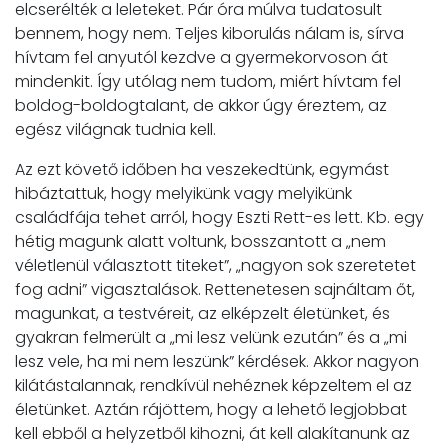
elcserélték a leleteket. Pár óra múlva tudatosult
bennem, hogy nem. Teljes kiborulás nálam is, sírva
hívtam fel anyutól kezdve a gyermekorvoson át
mindenkit. Így utólag nem tudom, miért hívtam fel
boldog-boldogtalant, de akkor úgy éreztem, az
egész világnak tudnia kell.
Az ezt követő időben ha veszekedtünk, egymást
hibáztattuk, hogy melyikünk vagy melyikünk
családfája tehet arról, hogy Eszti Rett-es lett. Kb. egy
hétig magunk alatt voltunk, bosszantott a „nem
véletlenül választott titeket”, „nagyon sok szeretetet
fog adni” vigasztalások. Rettenetesen sajnáltam őt,
magunkat, a testvéreit, az elképzelt életünket, és
gyakran felmerült a „mi lesz velünk ezután” és a „mi
lesz vele, ha mi nem leszünk” kérdések. Akkor nagyon
kilátástalannak, rendkívül nehéznek képzeltem el az
életünket. Aztán rájöttem, hogy a lehető legjobbat
kell ebből a helyzetből kihozni, át kell alakítanunk az