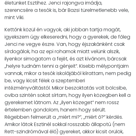
életünket Esztihez. Jenci rajongva imádja,
szerencsére a tesók is, bár Bazsi türelmetlenebb vele,
mint Viki.
Kettőnk közül én vagyok, aki jobban tartja magát,
igyekszem úgy elkeseredni, hogy a gyerekek, de főleg
Jenci ne vegye észre. Van, hogy éjszakánként csak
sírdogálok, ha az epi rohamok miatt velünk alszik,
ilyenkor simogatom a fejét, és azt kívánom, bárcsak
„helyre tudnám tenni a génjeit”. Kisebb mélypontjaim
vannak, mikor a tesók iskolájából kiírattam, nem pedig
be, vagy kicsit félek a szeptemberi
intézményváltástól. Mikor beszoktatás volt bölcsibe,
oviba szintén sokat sírtam, hogy ilyen közegben kell a
gyerekemet látnom. Az „ilyen közeget” nem rossz
értelemben gondolom, hanem hogy sérült.
Régebben felmerült a „miért mi?”, „miért ő?” kérdés.
Amikor látok Esztinél sokkal rosszabb állapotú (nem
Rett-szindrómával élő) gyereket, akkor kicsit örülök,