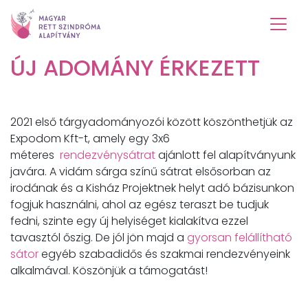
ÚJ ADOMÁNY ÉRKEZETT
2021 első tárgyadományozói között köszönthetjük az
Expodom Kft-t, amely egy 3x6
méteres
rendezvénysátrat
ajánlott fel alapítványunk
javára. A vidám sárga színű sátrat elsősorban az
irodának és a Kisház Projektnek helyt adó bázisunkon
fogjuk használni, ahol az egész teraszt be tudjuk
fedni, szinte egy új helyiséget kialakítva ezzel
tavasztól őszig. De jól jön majd a
gyorsan felállítható
sátor
egyéb szabadidős és szakmai rendezvényeink
alkalmával. Köszönjük a támogatást!