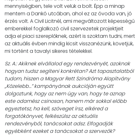
mennyiségben, tele volt velük a bolt. Épp a minap
mentem a Dankó utcában, ahol ez az óvoda van, jó
érzés volt. A Civil Licitnél, ami megváltozott képességű
emberekkel foglalkozó civil szervezetek projektjeit
adja el piaci szereplőknek, azért is szoktam tudni, mert
az aktuális évben mindig kicsit visszanézünk, követjük,
mi történt a tavalyi sikeres tételekkel.
Sz. A.: Akiknek elvállalod egy rendezvényét, azoknak
hogyan tudsz segíteni konkrétan? Azt tapasztalatból
tudom, hiszen a Magyar Rett Szindróma Alapítvány
„Közelebb…” kampányának aukcióján együtt
dolgoztunk, hogy az nem úgy van, hogy te aznap
este odamész csinosan, hanem már sokkal előbb
egyeztetsz, ha kell, szöveget írsz, elkéred a
forgatókönyvet, felkészülsz az aktuális
rendezvényből, tanácsokat adsz. Elfogadják
egyébként ezeket a tanácsokat a szervezők?