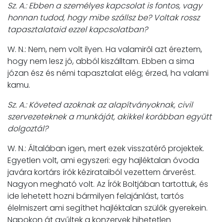
Sz. A.: Ebben a személyes kapcsolat is fontos, vagy
honnan tudod, hogy mibe szállsz be? Voltak rossz
tapasztalataid ezzel kapcsolatban?
W. N.: Nem, nem volt ilyen. Ha valamiről azt éreztem,
hogy nem lesz jó, abból kiszálltam. Ebben a sima
józan ész és némi tapasztalat elég; érzed, ha valami
kamu.
Sz. A.: Követed azoknak az alapítványoknak, civil
szervezeteknek a munkáját, akikkel korábban együtt
dolgoztál?
W. N.: Általában igen, mert ezek visszatérő projektek.
Egyetlen volt, ami egyszeri: egy hajléktalan óvoda
javára kortárs írók kézirataiból vezettem árverést.
Nagyon megható volt. Az Írók Boltjában tartottuk, és
ide lehetett hozni bármilyen felajánlást, tartós
élelmiszert ami segíthet hajléktalan szülők gyerekein.
Napokon át gyűltek a konzervek hihetetlen