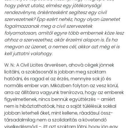
hogy pénzt utalsz, elmész egy jótékonysági
rendezvényre, önkéntesként segítesz egy civil
szervezetnek? Épp ezért nehéz, hogy olyan üzenetet
fogalmazzanak meg a civil szervezetek
folyamatosan, amitől egyre több embernek köze lesz
ahhoz a szervezethez, akár érzelmi alapon is. És ha
megvan az üzenet, a nemes cél, akkor azt még el is
kell juttatni valahogy.
W. N.: A Civil Licites árverésen, ahová cégek jönnek
licitálni, a szokásosnál is jobban meg szoktam
hatódni, és ragad el az érzés, mennyire sok jó és
normális ember van. Miközben folyton az vesz körül,
arra az állításra vagyunk trenírozva, hogy az emberek
figyelmetlenek, nincs bennük együttérzés – amiért
nem is hibáztathatóak, hisz a saját túlélésük sokkal
jobban leterheli őket, mint kellene, ráadásul össz-
társadalmilag nem a szolidaritás a követendő
viselkedésmód –, itt azt szoktam látni, hogy jön egy