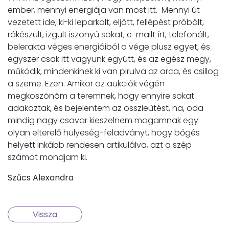
ember, mennyi energiája van most itt. Mennyi út
vezetett ide, ki-ki leparkolt, eljött, fellépést próbált,
rákészült, izgult iszonyú sokat, e-mailt írt, telefonált,
belerakta véges energiáiból a vége plusz egyet, és
egyszer csak itt vagyunk együtt, és az egész megy,
működik, mindenkinek ki van pirulva az arca, és csillog
a szeme. Ezen. Amikor az aukciók végén
megköszönöm a teremnek, hogy ennyire sokat
adakoztak, és bejelentem az összleütést, na, oda
mindig nagy csavar kieszelnem magamnak egy
olyan elterelő hülyeség-feladványt, hogy bőgés
helyett inkább rendesen artikulálva, azt a szép
számot mondjam ki.
Szűcs Alexandra
Vissza