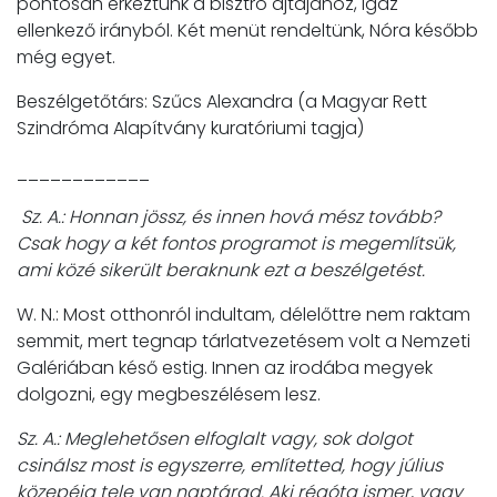
pontosan érkeztünk a bisztró ajtajához, igaz
ellenkező irányból. Két menüt rendeltünk, Nóra később
még egyet.
Beszélgetőtárs: Szűcs Alexandra (a Magyar Rett
Szindróma Alapítvány kuratóriumi tagja)
____________
Sz. A.: Honnan jössz, és innen hová mész tovább?
Csak hogy a két fontos programot is megemlítsük,
ami közé sikerült beraknunk ezt a beszélgetést.
W. N.: Most otthonról indultam, délelőttre nem raktam
semmit, mert tegnap tárlatvezetésem volt a Nemzeti
Galériában késő estig. Innen az irodába megyek
dolgozni, egy megbeszélésem lesz.
Sz. A.: Meglehetősen elfoglalt vagy, sok dolgot
csinálsz most is egyszerre, említetted, hogy július
közepéig tele van naptárad. Aki régóta ismer, vagy