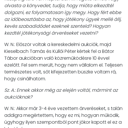
olvasta a könyvedet, tudja, hogy mióta elkezdtél
dolgozni, ez folyamatosan így megy. Hogy fért ebbe
az időbeosztásba az, hogy jótékony ügyek mellé állj,
kevés szabadidődet ezeknek szenteld? Hogyan
kezdtél jótékonysági árveréseket vezetni?
W. N.: Először voltak a kereskedelmi aukciók, majd
Kieselbach Tamás és Küllői Péter kértek fel a Bátor
Tábor aukcióban való közreműködésre 10 évvel
ezelőtt. Fel sem merült, hogy nem vállalom el. Teljesen
természetes volt, sőt kifejezetten büszke voltam rá,
hogy csinálhatom.
Sz. A.: Ennek akkor még az elején voltál, mármint az
aukcióknak?
W. N.: Akkor már 3-4 éve vezettem árveréseket, s talán
addigra megértettem, hogy ez mi, hogyan működik,
úgyhogy ilyen szempontból pont jókor kapott el ez a