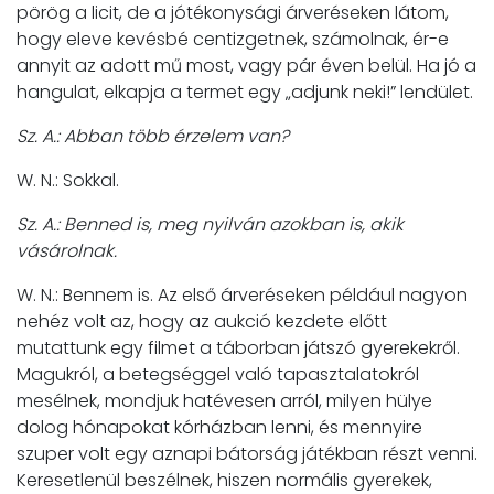
pörög a licit, de a jótékonysági árveréseken látom,
hogy eleve kevésbé centizgetnek, számolnak, ér-e
annyit az adott mű most, vagy pár éven belül. Ha jó a
hangulat, elkapja a termet egy „adjunk neki!” lendület.
Sz. A.: Abban több érzelem van?
W. N.: Sokkal.
Sz. A.: Benned is, meg nyilván azokban is, akik
vásárolnak.
W. N.: Bennem is. Az első árveréseken például nagyon
nehéz volt az, hogy az aukció kezdete előtt
mutattunk egy filmet a táborban játszó gyerekekről.
Magukról, a betegséggel való tapasztalatokról
mesélnek, mondjuk hatévesen arról, milyen hülye
dolog hónapokat kórházban lenni, és mennyire
szuper volt egy aznapi bátorság játékban részt venni.
Keresetlenül beszélnek, hiszen normális gyerekek,