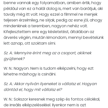
benne vannak egy folyamatban, amiben értik, hogy
például van ez a halál dolog is, mert van barátjuk, aki
tavaly még itt volt. Hogy ezzel a filmmel ne menjek
teljesen érzelmileg, ne sírjak, pedig az esne jól, ahogy
mindenkinek a teremben, nagyon nehéz volt.
Kifejlesztettem erre egy késletetést, általában az
árverés végén, miután kimondom, mennyi bevételünk
lett aznap, ott szoktam sírni.
Sz. A.: Mennyire érint meg az a csoport, akiknek
gyűjtenek?
W. N.: Nagyon. Nem is tudom elképzelni, hogy ezt
lehetne máshogy is csinálni.
Sz. A.: Akkor nyilván ilyeneket is vállalsz el. Hogyan
döntöd el, hogy mit vállalsz el?
W. N.: Sokszor keresnek meg szép és fontos célokkal,
de irreális elképzelésekkel. Ilyenkor nem is azt