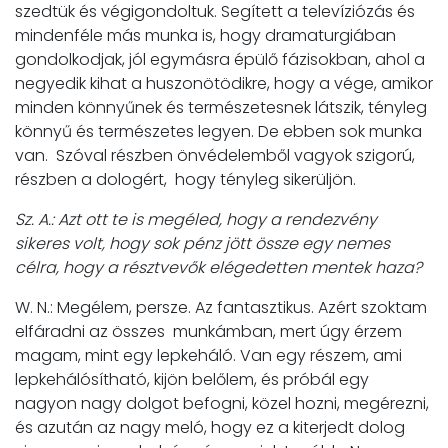
szedtük és végigondoltuk. Segített a televíziózás és
mindenféle más munka is, hogy dramaturgiában
gondolkodjak, jól egymásra épülő fázisokban, ahol a
negyedik kihat a huszonötödikre, hogy a vége, amikor
minden könnyűnek és természetesnek látszik, tényleg
könnyű és természetes legyen. De ebben sok munka
van. Szóval részben önvédelemből vagyok szigorú,
részben a dologért, hogy tényleg sikerüljön.
Sz. A.: Azt ott te is megéled, hogy a rendezvény
sikeres volt, hogy sok pénz jött össze egy nemes
célra, hogy a résztvevők elégedetten mentek haza?
W. N.: Megélem, persze. Az fantasztikus. Azért szoktam
elfáradni az összes munkámban, mert úgy érzem
magam, mint egy lepkeháló. Van egy részem, ami
lepkehálósítható, kijön belőlem, és próbál egy
nagyon nagy dolgot befogni, közel hozni, megérezni,
és azután az nagy meló, hogy ez a kiterjedt dolog