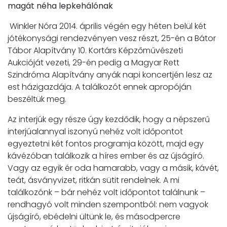
magát néha lepkehálónak
Winkler Nóra 2014. április végén egy héten belül két
jótékonysági rendezvényen vesz részt, 25-én a Bátor
Tábor Alapítvány 10. Kortárs Képzőművészeti
Aukcióját vezeti, 29-én pedig a Magyar Rett
Szindróma Alapítvány anyák napi koncertjén lesz az
est házigazdája. A találkozót ennek apropóján
beszéltük meg.
Az interjúk egy része úgy kezdődik, hogy a népszerű
interjúalannyal iszonyú nehéz volt időpontot
egyeztetni két fontos programja között, majd egy
kávézóban találkozik a híres ember és az újságíró.
Vagy az egyik ér oda hamarabb, vagy a másik, kávét,
teát, ásványvizet, ritkán sütit rendelnek. A mi
találkozónk – bár nehéz volt időpontot találnunk –
rendhagyó volt minden szempontból: nem vagyok
újságíró, ebédelni ültünk le, és másodpercre