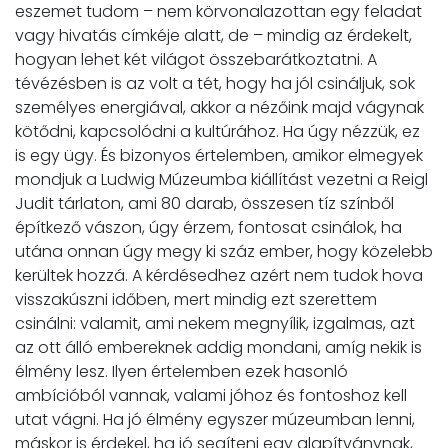
eszemet tudom – nem körvonalazottan egy feladat
vagy hivatás címkéje alatt, de – mindig az érdekelt,
hogyan lehet két világot összebarátkoztatni. A
tévézésben is az volt a tét, hogy ha jól csináljuk, sok
személyes energiával, akkor a nézőink majd vágynak
kötődni, kapcsolódni a kultúrához. Ha úgy nézzük, ez
is egy ügy. És bizonyos értelemben, amikor elmegyek
mondjuk a Ludwig Múzeumba kiállítást vezetni a Reigl
Judit tárlaton, ami 80 darab, összesen tíz színből
építkező vászon, úgy érzem, fontosat csinálok, ha
utána onnan úgy megy ki száz ember, hogy közelebb
kerültek hozzá. A kérdésedhez azért nem tudok hova
visszakúszni időben, mert mindig ezt szerettem
csinálni: valamit, ami nekem megnyílik, izgalmas, azt
az ott álló embereknek addig mondani, amíg nekik is
élmény lesz. Ilyen értelemben ezek hasonló
ambícióból vannak, valami jóhoz és fontoshoz kell
utat vágni. Ha jó élmény egyszer múzeumban lenni,
máskor is érdekel, ha jó segíteni egy alapítványnak,