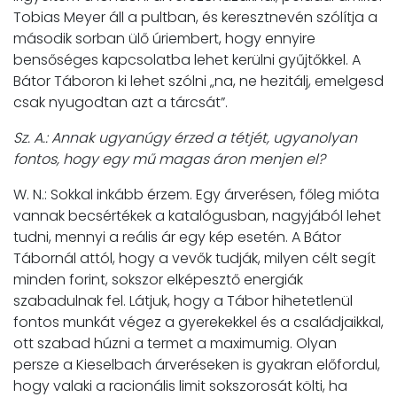
Tobias Meyer áll a pultban, és keresztnevén szólítja a
második sorban ülő úriembert, hogy ennyire
bensőséges kapcsolatba lehet kerülni gyűjtőkkel. A
Bátor Táboron ki lehet szólni „na, ne hezitálj, emelgesd
csak nyugodtan azt a tárcsát”.
Sz. A.: Annak ugyanúgy érzed a tétjét, ugyanolyan
fontos, hogy egy mű magas áron menjen el?
W. N.: Sokkal inkább érzem. Egy árverésen, főleg mióta
vannak becsértékek a katalógusban, nagyjából lehet
tudni, mennyi a reális ár egy kép esetén. A Bátor
Tábornál attól, hogy a vevők tudják, milyen célt segít
minden forint, sokszor elképesztő energiák
szabadulnak fel. Látjuk, hogy a Tábor hihetetlenül
fontos munkát végez a gyerekekkel és a családjaikkal,
ott szabad húzni a termet a maximumig. Olyan
persze a Kieselbach árveréseken is gyakran előfordul,
hogy valaki a racionális limit sokszorosát költi, ha