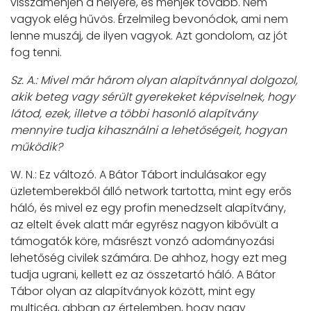
visszamenjen a helyére, és menjek tovább. Nem
vagyok elég hűvös. Érzelmileg bevonódok, ami nem
lenne muszáj, de ilyen vagyok. Azt gondolom, az jót
fog tenni.
Sz. A.: Mivel már három olyan alapítvánnyal dolgozol,
akik beteg vagy sérült gyerekeket képviselnek, hogy
látod, ezek, illetve a többi hasonló alapítvány
mennyire tudja kihasználni a lehetőségeit, hogyan
működik?
W. N.: Ez változó. A Bátor Tábort indulásakor egy
üzletemberekből álló network tartotta, mint egy erős
háló, és mivel ez egy profin menedzselt alapítvány,
az eltelt évek alatt már egyrész nagyon kibővült a
támogatók köre, másrészt vonzó adományozási
lehetőség civilek számára. De ahhoz, hogy ezt meg
tudja ugrani, kellett ez az összetartó háló. A Bátor
Tábor olyan az alapítványok között, mint egy
multicég, abban az értelemben, hogy nagy