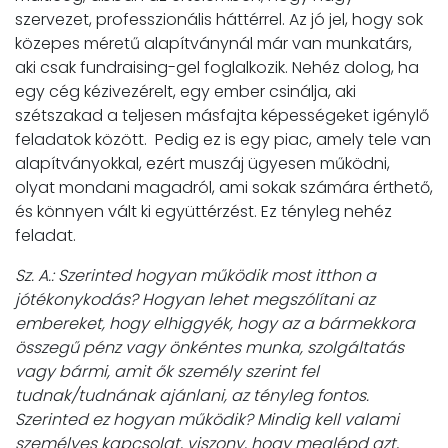
szervezet, professzionális háttérrel. Az jó jel, hogy sok
közepes méretű alapítványnál már van munkatárs,
aki csak fundraising-gel foglalkozik. Nehéz dolog, ha
egy cég kézivezérelt, egy ember csinálja, aki
szétszakad a teljesen másfajta képességeket igénylő
feladatok között. Pedig ez is egy piac, amely tele van
alapítványokkal, ezért muszáj ügyesen működni,
olyat mondani magadról, ami sokak számára érthető,
és könnyen vált ki együttérzést. Ez tényleg nehéz
feladat.
Sz. A.: Szerinted hogyan működik most itthon a
jótékonykodás? Hogyan lehet megszólítani az
embereket, hogy elhiggyék, hogy az a bármekkora
összegű pénz vagy önkéntes munka, szolgáltatás
vagy bármi, amit ők személy szerint fel
tudnak/tudnának ajánlani, az tényleg fontos.
Szerinted ez hogyan működik? Mindig kell valami
személyes kapcsolat, viszony, hogy meglépd azt,