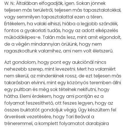
W. N.: Általában elfogadják, igen. Sokan jönnek
teljesen más területről, teljesen más tapasztalatokkal,
vagy semmilyen tapasztalattal ezen a téren.
Értékelem, ha valaki elhiszi, hiába a legjobb szándék,
fontos a gyakorlati tudás, hogy az adott elképzelés
működőképes-e. Talán más lesz, mint amit elgondolt,
de a végén mindannyian örülünk, hogy nem
ragaszkodtunk valamihez, ami nem volt életszerű.
Azt gondolom, hogy pont egy aukciónál nincs
nehezebb szerep, mint levezetni. Mert ha valamiért
nem sikerül, az mindenkinek rossz, de ezt teljesen más
takarásban elvinni, mint egy közönyös teremben állni
egy pultban és még sok tételnek nekifutni, hogy
hátha. Elemi érdekem, hogy ami pontján ez a
folyamat feszesíthető, ott feszes legyen, hogy az
összes buktatót gondoljuk végig. Úgy készültem fel
árverések vezetésére, hogy Tari Beával a
tréneremmel, a komplett folyamatot darabjaira