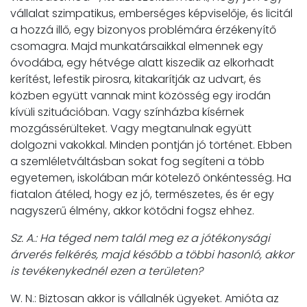
vállalat szimpatikus, emberséges képviselője, és licitál
a hozzá illő, egy bizonyos problémára érzékenyítő
csomagra. Majd munkatársaikkal elmennek egy
óvodába, egy hétvége alatt kiszedik az elkorhadt
kerítést, lefestik pirosra, kitakarítják az udvart, és
közben együtt vannak mint közösség egy irodán
kívüli szituációban. Vagy színházba kísérnek
mozgássérülteket. Vagy megtanulnak együtt
dolgozni vakokkal. Minden pontján jó történet. Ebben
a szemléletváltásban sokat fog segíteni a több
egyetemen, iskolában már kötelező önkéntesség. Ha
fiatalon átéled, hogy ez jó, természetes, és ér egy
nagyszerű élmény, akkor kötődni fogsz ehhez.
Sz. A.: Ha téged nem talál meg ez a jótékonysági
árverés felkérés, majd később a többi hasonló, akkor
is tevékenykednél ezen a területen?
W. N.: Biztosan akkor is vállalnék ügyeket. Amióta az