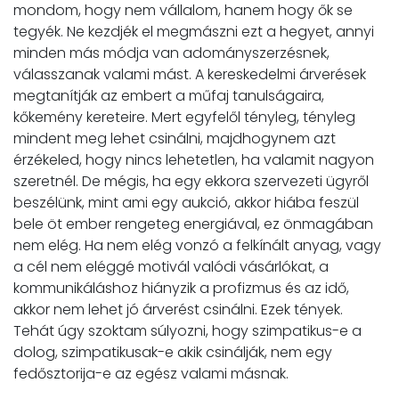
mondom, hogy nem vállalom, hanem hogy ők se
tegyék. Ne kezdjék el megmászni ezt a hegyet, annyi
minden más módja van adományszerzésnek,
válasszanak valami mást. A kereskedelmi árverések
megtanítják az embert a műfaj tanulságaira,
kőkemény kereteire. Mert egyfelől tényleg, tényleg
mindent meg lehet csinálni, majdhogynem azt
érzékeled, hogy nincs lehetetlen, ha valamit nagyon
szeretnél. De mégis, ha egy ekkora szervezeti ügyről
beszélünk, mint ami egy aukció, akkor hiába feszül
bele öt ember rengeteg energiával, ez önmagában
nem elég. Ha nem elég vonzó a felkínált anyag, vagy
a cél nem eléggé motivál valódi vásárlókat, a
kommunikáláshoz hiányzik a profizmus és az idő,
akkor nem lehet jó árverést csinálni. Ezek tények.
Tehát úgy szoktam súlyozni, hogy szimpatikus-e a
dolog, szimpatikusak-e akik csinálják, nem egy
fedősztorija-e az egész valami másnak.