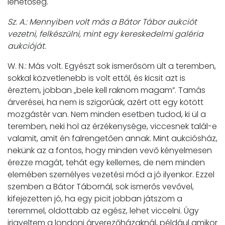
lehetőség.
Sz. A.: Mennyiben volt más a Bátor Tábor aukciót
vezetni, felkészülni, mint egy kereskedelmi galéria
aukcióját.
W. N.: Más volt. Egyészt sok ismerősöm ült a teremben,
sokkal közvetlenebb is volt ettől, és kicsit azt is
éreztem, jobban „bele kell raknom magam”. Tamás
árverései, ha nem is szigorúak, azért ott egy kötött
mozgástér van. Nem minden esetben tudod, ki ül a
teremben, neki hol az érzékenysége, viccesnek talál-e
valamit, amit én falrengetően annak. Mint aukciósház,
nekünk az a fontos, hogy minden vevő kényelmesen
érezze magát, tehát egy kellemes, de nem minden
elemében személyes vezetési mód a jó ilyenkor. Ezzel
szemben a Bátor Tábornál, sok ismerős vevővel,
kifejezetten jó, ha egy picit jobban játszom a
teremmel, oldottabb az egész, lehet viccelni. Úgy
irigyeltem a londoni árverezőházaknál, például amikor