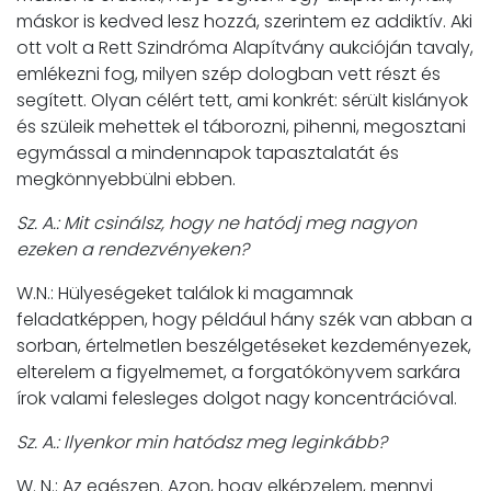
máskor is kedved lesz hozzá, szerintem ez addiktív. Aki
ott volt a Rett Szindróma Alapítvány aukcióján tavaly,
emlékezni fog, milyen szép dologban vett részt és
segített. Olyan célért tett, ami konkrét: sérült kislányok
és szüleik mehettek el táborozni, pihenni, megosztani
egymással a mindennapok tapasztalatát és
megkönnyebbülni ebben.
Sz. A.: Mit csinálsz, hogy ne hatódj meg nagyon
ezeken a rendezvényeken?
W.N.: Hülyeségeket találok ki magamnak
feladatképpen, hogy például hány szék van abban a
sorban, értelmetlen beszélgetéseket kezdeményezek,
elterelem a figyelmemet, a forgatókönyvem sarkára
írok valami felesleges dolgot nagy koncentrációval.
Sz. A.: Ilyenkor min hatódsz meg leginkább?
W. N.: Az egészen. Azon, hogy elképzelem, mennyi