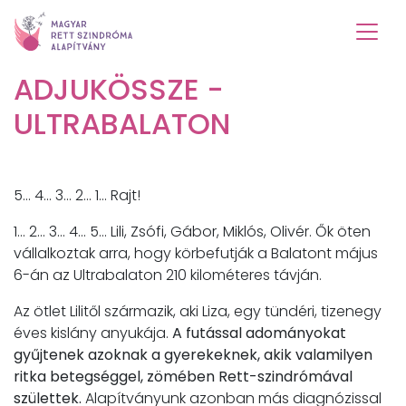
ADJUKÖSSZE -
ULTRABALATON
5... 4... 3... 2... 1... Rajt!
1... 2... 3... 4... 5... Lili, Zsófi, Gábor, Miklós, Olivér. Ők öten
vállalkoztak arra, hogy körbefutják a Balatont május
6-án az Ultrabalaton 210 kilométeres távján.
Az ötlet Lilitől származik, aki Liza, egy tündéri, tizenegy
éves kislány anyukája.
A futással adományokat
gyűjtenek azoknak a gyerekeknek, akik valamilyen
ritka betegséggel, zömében Rett-szindrómával
születtek.
Alapítványunk azonban más diagnózissal