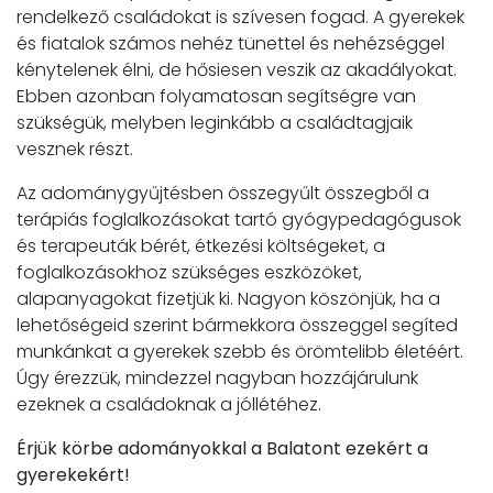
rendelkező családokat is szívesen fogad. A gyerekek
és fiatalok számos nehéz tünettel és nehézséggel
kénytelenek élni, de hősiesen veszik az akadályokat.
Ebben azonban folyamatosan segítségre van
szükségük, melyben leginkább a családtagjaik
vesznek részt.
Az adománygyűjtésben összegyűlt összegből a
terápiás foglalkozásokat tartó gyógypedagógusok
és terapeuták bérét, étkezési költségeket, a
foglalkozásokhoz szükséges eszközöket,
alapanyagokat fizetjük ki. Nagyon köszönjük, ha a
lehetőségeid szerint bármekkora összeggel segíted
munkánkat a gyerekek szebb és örömtelibb életéért.
Úgy érezzük, mindezzel nagyban hozzájárulunk
ezeknek a családoknak a jóllétéhez.
Érjük körbe adományokkal a Balatont ezekért a
gyerekekért!